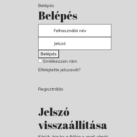
Belépés
Belépés
Belépés
Emlékezzen rám
Elfelejtette jelszavát?
Regisztrálás
Jelszó
visszaállítása
Kérjük, írja be a fiókja e-mail-címét,