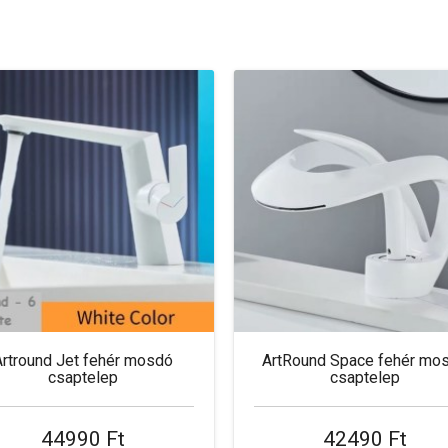
Artround Jet fehér mosdó
ArtRound Space fehér mo
csaptelep
csaptelep
44990 Ft
42490 Ft