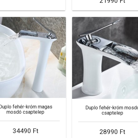
21990 Ft
Duplo fehér-króm magas
Duplo fehér-króm mosd
mosdó csaptelep
csaptelep
34490 Ft
28990 Ft