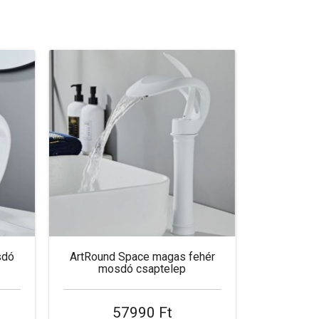
sdó
ArtRound Space magas fehér
mosdó csaptelep
57990 Ft