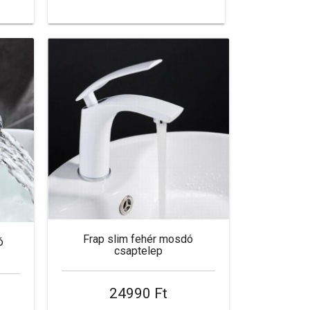
Frap slim fehér mosdó
ó
csaptelep
24990 Ft