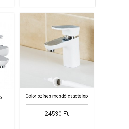
Color színes mosdó csaptelep
tő
24530 Ft