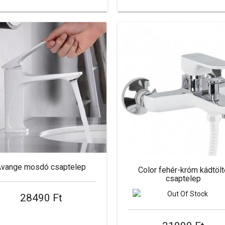
Avange mosdó csaptelep
Color fehér-króm kádtöl
csaptelep
28490 Ft