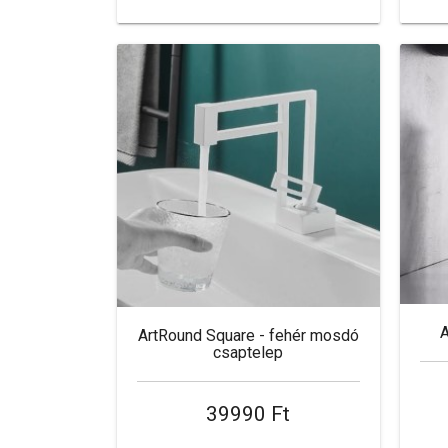
ArtRound Square - fehér mosdó
csaptelep
39990 Ft