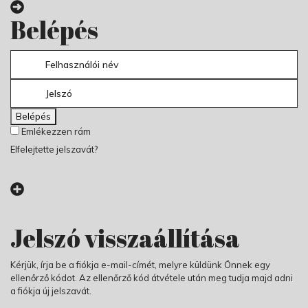
Belépés
Belépés
Emlékezzen rám
Elfelejtette jelszavát?
Jelszó visszaállítása
Kérjük, írja be a fiókja e-mail-címét, melyre küldünk Önnek egy
ellenőrző kódot. Az ellenőrző kód átvétele után meg tudja majd adni
a fiókja új jelszavát.