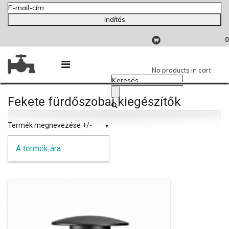
Indítás
0
No products in cart
Fekete fürdőszobai kiegészítők
Termék megnevezése +/-
A termék ára