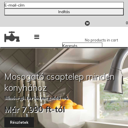
Indítás
0
No products in cart
Mosogató csaptelep minden
konyhához
Minőségi, tartós megoldások
Már 7.990 ft-tól
Részletek