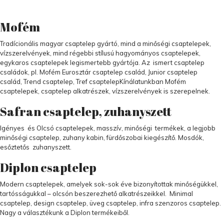
Mofém
Tradícionális magyar csaptelep gyártó, mind a minőségi csaptelepek,
vízszerelvények, mind régebbi stílusú hagyományos csaptelepek,
egykaros csaptelepek legismertebb gyártója. Az ismert csaptelep
családok, pl. Mofém Eurosztár csaptelep család, Junior csaptelep
család, Trend csaptelep, Tref csaptelepKínálatunkban Mofém
csaptelepek, csaptelep alkatrészek, vízszerelvények is szerepelnek.
Safran csaptelep, zuhanyszett
Igényes és Olcsó csaptelepek, masszív, minőségi termékek, a legjobb
minőségi csaptelep, zuhany kabin, fürdőszobai kiegészítő. Mosdók,
esőztetős zuhanyszett.
Diplon csaptelep
Modern csaptelepek, amelyek sok-sok éve bizonyítottak minőségükkel,
tartósságukkal – olcsón beszerezhető alkatrészeikkel. Minimal
csaptelep, design csaptelep, üveg csaptelep, infra szenzoros csaptelep.
Nagy a választékunk a Diplon termékeiből.