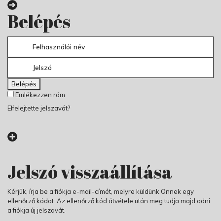
Belépés
Belépés
Emlékezzen rám
Elfelejtette jelszavát?
Jelszó visszaállítása
Kérjük, írja be a fiókja e-mail-címét, melyre küldünk Önnek egy
ellenőrző kódot. Az ellenőrző kód átvétele után meg tudja majd adni
a fiókja új jelszavát.