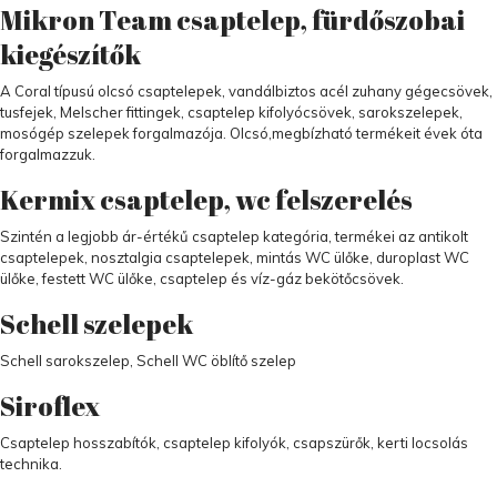
Mikron Team csaptelep, fürdőszobai
kiegészítők
A Coral típusú olcsó csaptelepek, vandálbiztos acél zuhany gégecsövek,
tusfejek, Melscher fittingek, csaptelep kifolyócsövek, sarokszelepek,
mosógép szelepek forgalmazója. Olcsó,megbízható termékeit évek óta
forgalmazzuk.
Kermix csaptelep, wc felszerelés
Szintén a legjobb ár-értékű csaptelep kategória, termékei az antikolt
csaptelepek, nosztalgia csaptelepek, mintás WC ülőke, duroplast WC
ülőke, festett WC ülőke, csaptelep és víz-gáz bekötőcsövek.
Schell szelepek
Schell sarokszelep, Schell WC öblítő szelep
Siroflex
Csaptelep hosszabítók, csaptelep kifolyók, csapszürők, kerti locsolás
technika.