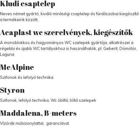
Kludi csaptelep
Neves német gyártó, kiváló minőségi csaptelep és fürdőszobai kiegészítő
a termékeink között.
Acaplast wc szerelvények, kiegészítők
A monoblokkos és hagyományos WC szelepek gyártója, alkatrészei a
régebbi és újabb WC tartályokhoz is használhatók, pl. Geberit, Dömötör,
Laguna
McAlpine
Szifonok és lefolyó technika
Styron
Szifonok, lefolyó technika, Wc öblítő, töltő szelepek
Maddalena, B-meters
Vízórák műbizonylattal, garanciával.