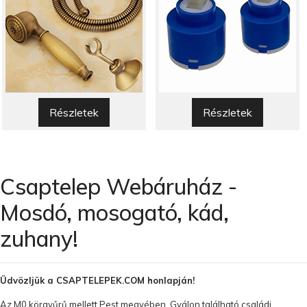
Részletek
Részletek
Csaptelep Webáruház -
Mosdó, mosogató, kád,
zuhany!
Üdvözljük a CSAPTELEPEK.COM honlapján!
Az M0 körgyűrű mellett Pest megyében, Gyálon található családi